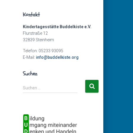
Kontakt
Kindertagesstätte Buddelkiste e.V.
Flurstraße 12
32839 Steinheim
Telefon: 05233 93095
E-Mail:
info@buddelkiste.org
Suchen
S
Suchen …
u
c
h
e
n
n
a