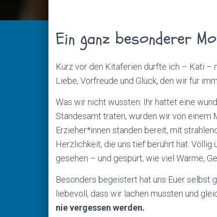
Ein ganz besonderer Mo
Kurz vor den Kitaferien durfte ich – Kati –
Liebe, Vorfreude und Glück, den wir für i
Was wir nicht wussten: Ihr hattet eine wun
Standesamt traten, wurden wir von einem 
Erzieher*innen standen bereit, mit strahlen
Herzlichkeit, die uns tief berührt hat. Völl
gesehen – und gespürt, wie viel Wärme, G
Besonders begeistert hat uns Euer selbst g
liebevoll, dass wir lachen mussten und glei
nie vergessen werden.