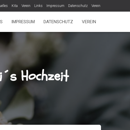
uelles
Kita
Verein
Links
Impressum
Datenschutz
Verein
KS
IMPRESSUM
DATENSCHUTZ
VEREIN
ti´s Hochzeit