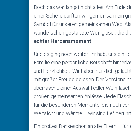
Doch das war längst nicht alles: Am Ende de
einer Schere durften wir gemeinsam ein gr
Symbol für unseren gemeinsamen Weg. Als l
wunderschön gestaltete Weingläser, die die 
echter Herzensmoment.
Und es ging noch weiter: Ihr habt uns ein l
Familie eine persönliche Botschaft hinterla
und Herzlichkeit. Wir haben herzlich gelac
mit großer Freude gelesen. Der Vorstand 
überrascht: einer Auswahl edler Weinflasch
großen gemeinsamen Anlässe. Jede Flasche 
für die besonderen Momente, die noch vor 
Weitsicht und Wärme – wir sind tief berührt
Ein großes Dankeschön an alle Eltern – für 