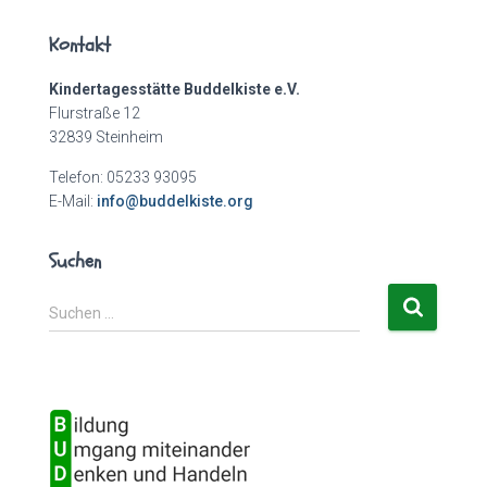
Kontakt
Kindertagesstätte Buddelkiste e.V.
Flurstraße 12
32839 Steinheim
Telefon: 05233 93095
E-Mail:
info@buddelkiste.org
Suchen
S
Suchen …
u
c
h
e
n
n
a