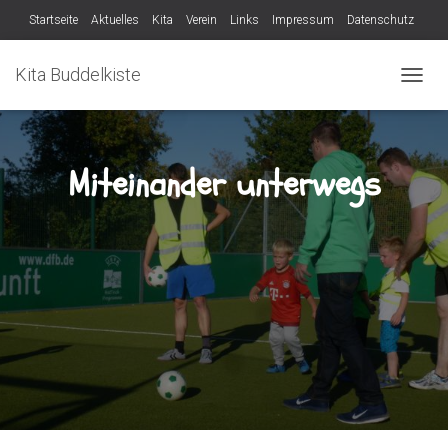
Startseite
Aktuelles
Kita
Verein
Links
Impressum
Datenschutz
Verein
Kita Buddelkiste
N
A
V
I
G
Miteinander unterwegs
A
T
I
O
N
U
M
S
C
H
A
L
T
E