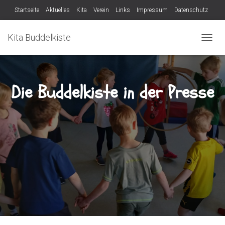
Startseite
Aktuelles
Kita
Verein
Links
Impressum
Datenschutz
Verein
Kita Buddelkiste
N
A
V
I
G
Die Buddelkiste in der Presse
A
T
I
O
N
U
M
S
C
H
A
L
T
E