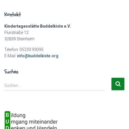
Kontakt
Kindertagesstätte Buddelkiste e.V.
Flurstraße 12
32839 Steinheim
Telefon: 05233 93095
E-Mail:
info@buddelkiste.org
Suchen
S
Suchen …
u
c
h
e
n
n
a