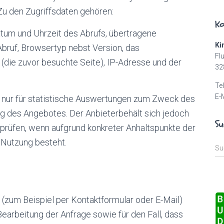
Zu den Zugriffsdaten gehören:
Ko
tum und Uhrzeit des Abrufs, übertragene
Ki
bruf, Browsertyp nebst Version, das
Fl
(die zuvor besuchte Seite), IP-Adresse und der
32
Te
E-
n nur für statistische Auswertungen zum Zweck des
ng des Angebotes. Der Anbieterbehält sich jedoch
Su
erprüfen, wenn aufgrund konkreter Anhaltspunkte der
 Nutzung besteht.
S
Su
u
c
h
e
(zum Beispiel per Kontaktformular oder E-Mail)
n
n
arbeitung der Anfrage sowie für den Fall, dass
a