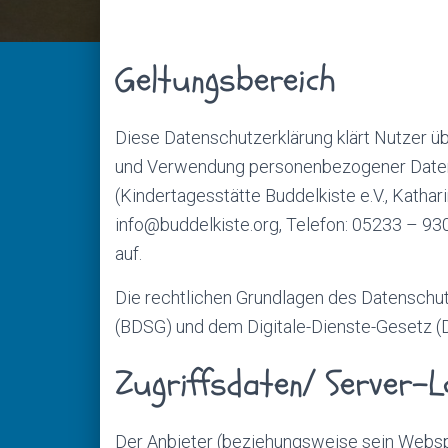
Geltungsbereich
Diese Datenschutzerklärung klärt Nutzer ü
und Verwendung personenbezogener Daten 
(Kindertagesstätte Buddelkiste e.V., Kathari
info@buddelkiste.org, Telefon: 05233 – 93
auf.
Die rechtlichen Grundlagen des Datenschu
(BDSG) und dem Digitale-Dienste-Gesetz (
Zugriffsdaten/ Server-L
Der Anbieter (beziehungsweise sein Webspa