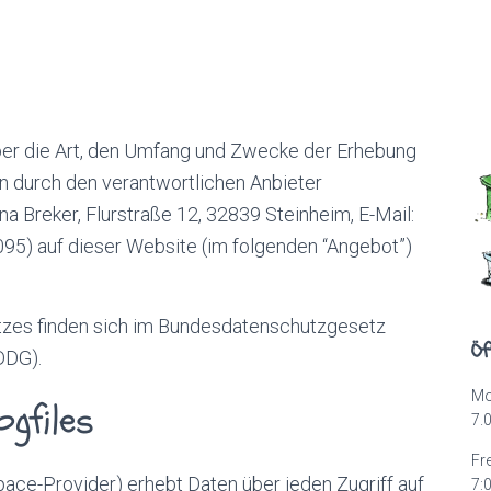
ber die Art, den Umfang und Zwecke der Erhebung
durch den verantwortlichen Anbieter
na Breker, Flurstraße 12, 32839 Steinheim, E-Mail:
095) auf dieser Website (im folgenden “Angebot”)
tzes finden sich im Bundesdatenschutzgesetz
Öf
DDG).
Mo
ogfiles
7.
Fre
ce-Provider) erhebt Daten über jeden Zugriff auf
7: