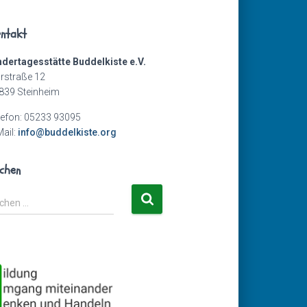
ntakt
ndertagesstätte Buddelkiste e.V.
urstraße 12
839 Steinheim
lefon: 05233 93095
Mail:
info@buddelkiste.org
chen
chen …