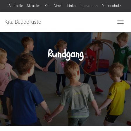
Startseite
Aktuelles
Kita
Verein
Links
Impressum
Datenschutz
Verein
Kita Buddelkiste
N
A
V
I
G
Rundgang
A
T
I
O
N
U
M
S
C
H
A
L
T
E