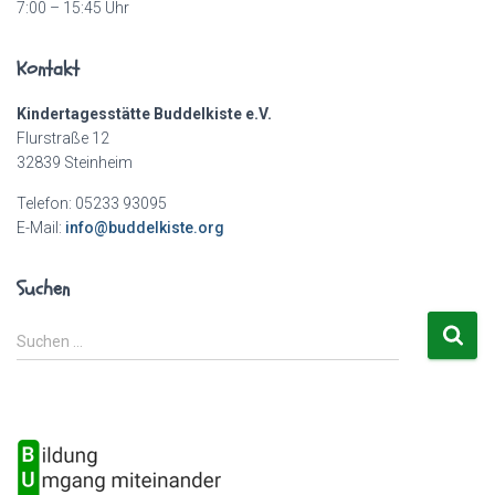
7:00 – 15:45 Uhr
Kontakt
Kindertagesstätte Buddelkiste e.V.
Flurstraße 12
32839 Steinheim
Telefon: 05233 93095
E-Mail:
info@buddelkiste.org
Suchen
S
Suchen …
u
c
h
e
n
n