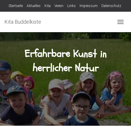
Startseite
Aktuelles
Kita
Verein
Links
Impressum
Datenschutz
Verein
Kita Buddelkiste
N
A
V
I
G
Erfahrbare Kunst in
A
T
herrlicher Natur
I
O
N
U
M
S
C
H
A
L
T
E