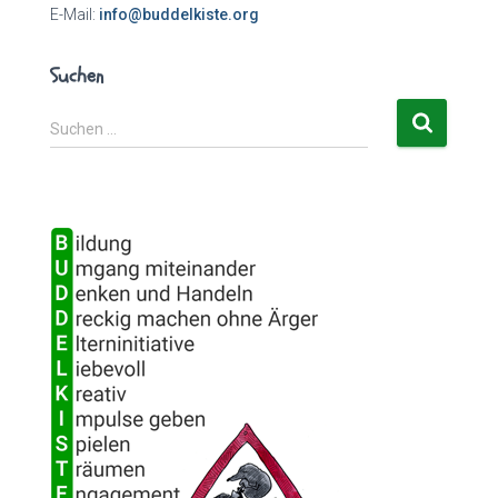
E-Mail:
info@buddelkiste.org
Suchen
S
Suchen …
u
c
h
e
n
n
a
c
h
: