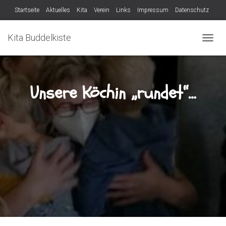
Startseite
Aktuelles
Kita
Verein
Links
Impressum
Datenschutz
Verein
Kita Buddelkiste
N
A
V
I
G
Unsere Köchin „rundet“…
A
T
I
O
N
U
M
S
C
H
A
L
T
E