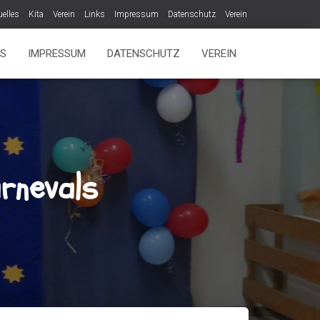
uelles
Kita
Verein
Links
Impressum
Datenschutz
Verein
KS
IMPRESSUM
DATENSCHUTZ
VEREIN
rnevals