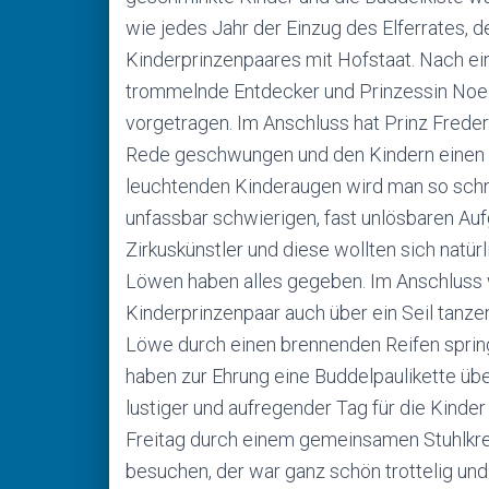
wie jedes Jahr der Einzug des Elferrates, d
Kinderprinzenpaares mit Hofstaat. Nach ei
trommelnde Entdecker und Prinzessin Noelia
vorgetragen. Im Anschluss hat Prinz Freder
Rede geschwungen und den Kindern einen vo
leuchtenden Kinderaugen wird man so schne
unfassbar schwierigen, fast unlösbaren Auf
Zirkuskünstler und diese wollten sich natür
Löwen haben alles gegeben. Im Anschluss w
Kinderprinzenpaar auch über ein Seil tanze
Löwe durch einen brennenden Reifen spring
haben zur Ehrung eine Buddelpaulikette üb
lustiger und aufregender Tag für die Kind
Freitag durch einem gemeinsamen Stuhlkrei
besuchen, der war ganz schön trottelig un