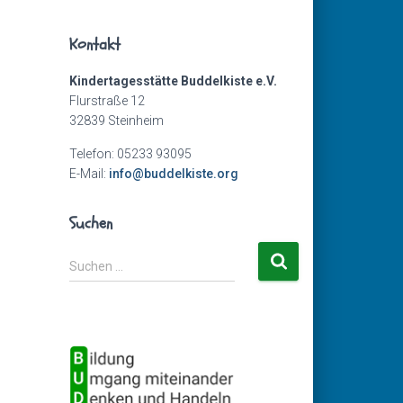
Kontakt
Kindertagesstätte Buddelkiste e.V.
Flurstraße 12
32839 Steinheim
Telefon: 05233 93095
E-Mail:
info@buddelkiste.org
Suchen
S
Suchen …
u
c
h
e
n
n
a