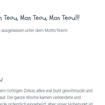
n Teou, Man Teou, Man Teou!!!
e ausgelassen unter dem Motto feiern:
u!
nem richtigen Zirkus, alles war bunt geschmückt und
baut. Die ganze Woche kamen verkleidete und
rde ordentlich eingeheizt, aber unser Höhepunkt ist