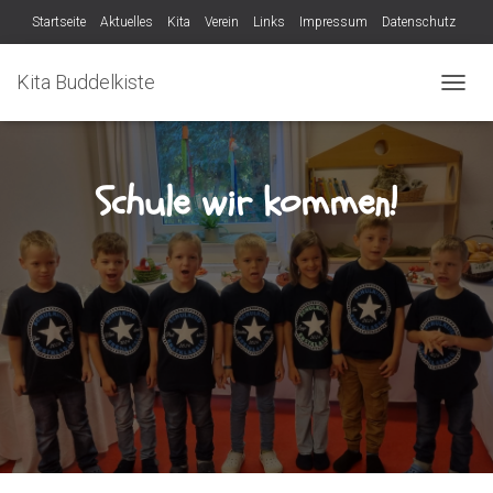
Startseite
Aktuelles
Kita
Verein
Links
Impressum
Datenschutz
Verein
Kita Buddelkiste
N
A
V
I
G
Schule wir kommen!
A
T
I
O
N
U
M
S
C
H
A
L
T
E