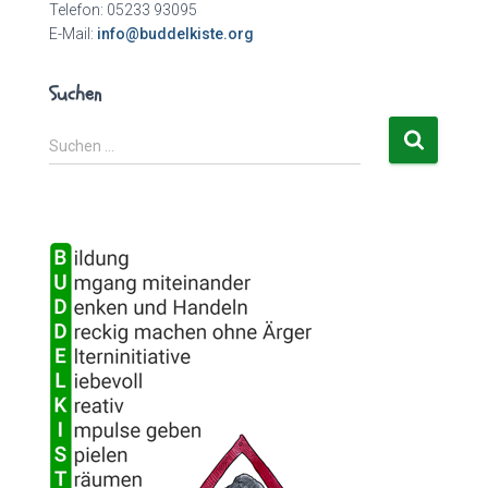
Telefon: 05233 93095
E-Mail:
info@buddelkiste.org
Suchen
S
Suchen …
u
c
h
e
n
n
a
c
h
: