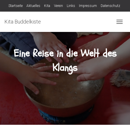
Startseite
Aktuelles
Kita
Verein
Links
Impressum
Datenschutz
Verein
Kita Buddelkiste
N
A
V
I
G
Eine Reise in die Welt des
A
T
Klangs
I
O
N
U
M
S
C
H
A
L
T
E