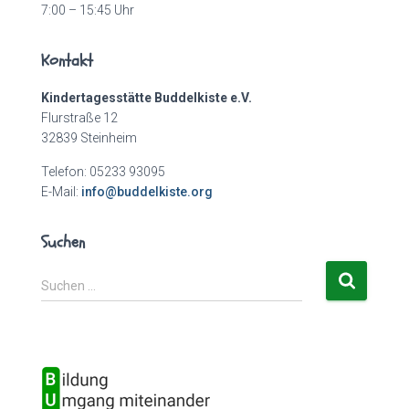
7:00 – 15:45 Uhr
Kontakt
Kindertagesstätte Buddelkiste e.V.
Flurstraße 12
32839 Steinheim
Telefon: 05233 93095
E-Mail:
info@buddelkiste.org
Suchen
S
Suchen …
u
c
h
e
n
n