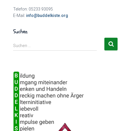
Telefon: 05233 93095
E-Mail:
info@buddelkiste.org
Suchen
S
Suchen …
u
c
h
e
n
n
a
c
h
: