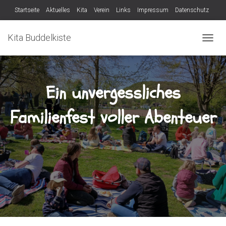
Startseite
Aktuelles
Kita
Verein
Links
Impressum
Datenschutz
Verein
Kita Buddelkiste
N
A
V
I
G
Ein unvergessliches
A
T
Familienfest voller Abenteuer
I
O
N
U
M
S
C
H
A
L
T
E